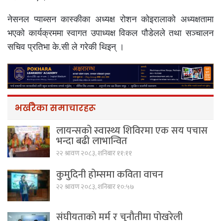
नेसनल प्याब्सन कास्कीका अध्यक्ष रोशन कोइरालाको अध्यक्षतामा
भएको कार्यक्रममा स्वागत उपाध्यक्ष विकल पौडेलले तथा सञ्चालन
सचिव प्रतिभा के.सी ले गरेकी थिइन् ।
भर्खरैका समाचारहरू
लायन्सको स्वास्थ्य शिविरमा एक सय पचास
भन्दा बढी लाभान्वित
२२ श्रावण २०८३, शनिबार ११:११
कुमुदिनी होम्समा कविता वाचन
२२ श्रावण २०८३, शनिबार १०:५७
संघीयताको मर्म र चुनौतीमा पोखरेली