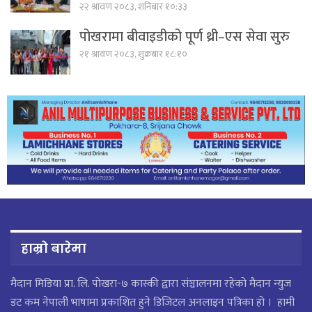
२२ श्रावण २०८३, शनिबार १०:३३
पोखरामा बीवाइडीको पूर्ण थ्री–एस सेवा सुरु
२१ श्रावण २०८३, शुक्रबार १८:१०
हाम्रो बारेमा
मैदान मिडिया प्रा. लि. पाेखरा-७ कास्की द्वारा संञ्चालनमा रहेको मैदान न्युज
डट कम नेपाली भाषामा प्रकाशित हुने डिजिटल अनलाइन पत्रिका हो । हामी