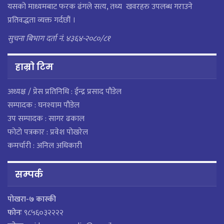
यसको माध्यमबाट फरक ढंगले सत्य, तथ्य खवरहरु उपलब्ध गराउने
प्रतिवद्धता व्यक्त गर्दछौं ।
सुचना बिभाग दर्ता नं. ४३६४-२०८०/८१
हाम्राे टिम
अध्यक्ष / प्रेस प्रतिनिधि : ईन्द्र प्रसाद पौडेल
सम्पादक : घनश्याम पौडेल
उप सम्पादक : सागर ढकाल
फोटो पत्रकार : प्रवेश पोखरेल
कमर्चारी : अनिल अधिकारी
सम्पर्क
पाेखरा-७ कास्की
फोनः
९८५६०३२२२२