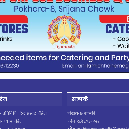
 टिम
सम्पर्क
ेस प्रतिनिधि : ईन्द्र प्रसाद पौडेल
पाेखरा-७ कास्की
घनश्याम पौडेल
फोनः
९८५६०३२२२२