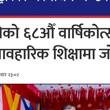
को ६८औँ वार्षिकोत्स
यावहारिक शिक्षामा 
लवार २३:०२