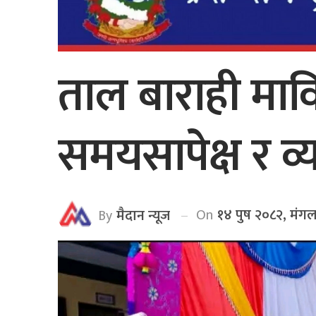
ताल बाराही मावि
समयसापेक्ष र व्
On
१४ पुष २०८२, मंग
By
मैदान न्यूज