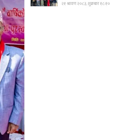
२१ श्रावण २०८३, शुक्रबार १८:१०