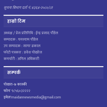
सुचना बिभाग दर्ता नं. ४३६४-२०८०/८१
हाम्राे टिम
अध्यक्ष / प्रेस प्रतिनिधि : ईन्द्र प्रसाद पौडेल
सम्पादक : घनश्याम पौडेल
उप सम्पादक : सागर ढकाल
फोटो पत्रकार : प्रवेश पोखरेल
कमर्चारी : अनिल अधिकारी
सम्पर्क
पाेखरा-७ कास्की
फोनः
९८५६०३२२२२
इमेलः
maidannewsmedia@gmail.com