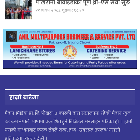
पोखरामा बीवाइडीको पूर्ण थ्री–एस सेवा सुरु
२१ श्रावण २०८३, शुक्रबार १८:१०
हाम्रो बारेमा
मैदान मिडिया प्रा. लि. पाेखरा-७ कास्की द्वारा संञ्चालनमा रहेको मैदान न्युज
डट कम नेपाली भाषामा प्रकाशित हुने डिजिटल अनलाइन पत्रिका हो । हामी
यसको माध्यमबाट फरक ढंगले सत्य, तथ्य खवरहरु उपलब्ध गराउने
प्रतिवद्धता व्यक्त गर्दछौं ।