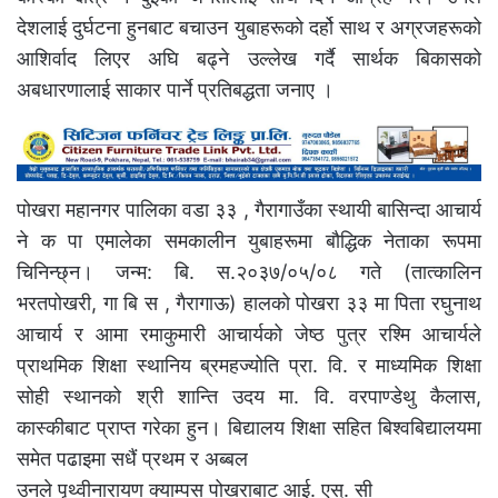
देशलाई दुर्घटना हुनबाट बचाउन युबाहरूको दर्हो साथ र अग्रजहरूको
आशिर्वाद लिएर अघि बढ्ने उल्लेख गर्दै सार्थक बिकासको
अबधारणालाई साकार पार्ने प्रतिबद्धता जनाए ।
पोखरा महानगर पालिका वडा ३३ , गैरागाउँका स्थायी बासिन्दा आचार्य
ने क पा एमालेका समकालीन युबाहरूमा बौद्धिक नेताका रूपमा
चिनिन्छ्न। जन्म: बि. स.२०३७/०५/०८ गते (तात्कालिन
भरतपोखरी, गा बि स , गैरागाऊ) हालको पोखरा ३३ मा पिता रघुनाथ
आचार्य र आमा रमाकुमारी आचार्यको जेष्ठ पुत्र रश्मि आचार्यले
प्राथमिक शिक्षा स्थानिय ब्रमहज्योति प्रा. वि. र माध्यमिक शिक्षा
सोही स्थानको श्री शान्ति उदय मा. वि. वरपाण्डेथु कैलास,
कास्कीबाट प्राप्त गरेका हुन। बिद्यालय शिक्षा सहित बिश्वबिद्यालयमा
समेत पढाइमा सधैं प्रथम र अब्बल
उनले पृथ्वीनारायण क्याम्पस पोखराबाट आई. एस्. सी