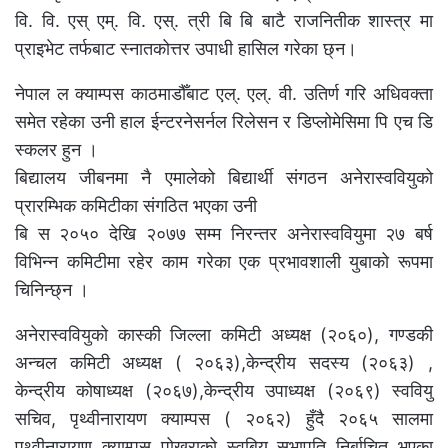
वि. वि. एस् एम्. वि. एस्. त्री बि बि बाटै राजनितीक शास्त्र मा
प्राइभेट तर्फबाट स्नातकोत्तर उपाधी हासिल गरेका छ्न।
नेपाल ल क्याम्पस काठमाडौँबाट एल्. एल्. वी. उतिर्ण गरि अधिवक्ता
समेत रहेका उनी हाल ईन्टरनेसर्नल रिलेसन र डिप्लोमेसिमा पि एच डि
स्कलर हुन ।
बिद्यालय जीबनमा नै एमालेको बिद्यार्थी संगठन अनेरास्ववियुको
प्रारम्भिक कमिटीका संगठित भएका उनी
बि स २०५० देखि २०७७ सम्म निरन्तर अनेरास्ववियुमा २७ बर्ष
विभिन्न कमिटीमा रहेर काम गरेका एक प्रभावशाली युबाको रूपमा
चिनिन्छ्न ।
अनेरास्ववियुको कास्की जिल्ला कमिटी अध्यक्ष (२०६०), गण्डकी
अन्चल कमिटी अध्यक्ष ( २०६३),केन्द्रीय सदस्य (२०६३) ,
केन्द्रीय कोषाध्यक्ष (२०६७),केन्द्रीय उपाध्यक्ष (२०६९) स्ववियु
सचिव, पृथ्वीनारायण क्याम्पस ( २०६२) हुँदै २०६५ सालमा
पृथ्वीनारायण क्याम्पस पोखराको स्वबियु सभापति निर्बाचित भएका