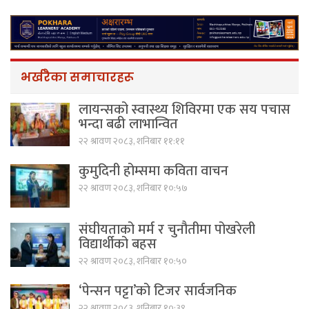
भर्खरैका समाचारहरू
लायन्सको स्वास्थ्य शिविरमा एक सय पचास
भन्दा बढी लाभान्वित
२२ श्रावण २०८३, शनिबार ११:११
कुमुदिनी होम्समा कविता वाचन
२२ श्रावण २०८३, शनिबार १०:५७
संघीयताको मर्म र चुनौतीमा पोखरेली
विद्यार्थीको बहस
२२ श्रावण २०८३, शनिबार १०:५०
‘पेन्सन पट्टा’को टिजर सार्वजनिक
२२ श्रावण २०८३, शनिबार १०:३९