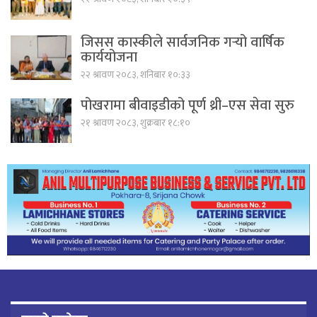
जिसस कास्कीले सार्वजनिक गर्‍यो वार्षिक
कार्ययोजना
२२ श्रावण २०८३, शनिबार १०:३३
पोखरामा बीवाइडीको पूर्ण थ्री–एस सेवा सुरु
२१ श्रावण २०८३, शुक्रबार १८:१०