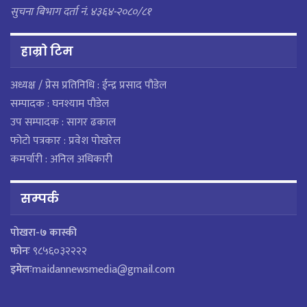
सुचना बिभाग दर्ता नं. ४३६४-२०८०/८१
हाम्राे टिम
अध्यक्ष / प्रेस प्रतिनिधि : ईन्द्र प्रसाद पौडेल
सम्पादक : घनश्याम पौडेल
उप सम्पादक : सागर ढकाल
फोटो पत्रकार : प्रवेश पोखरेल
कमर्चारी : अनिल अधिकारी
सम्पर्क
पाेखरा-७ कास्की
फोनः
९८५६०३२२२२
इमेलः
maidannewsmedia@gmail.com