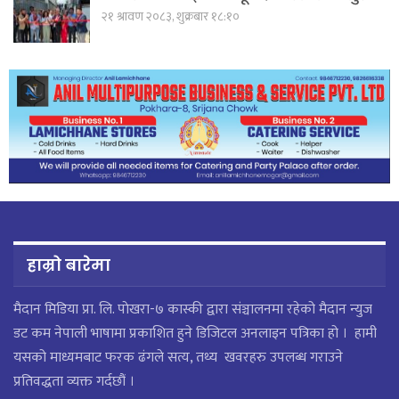
२१ श्रावण २०८३, शुक्रबार १८:१०
हाम्रो बारेमा
मैदान मिडिया प्रा. लि. पाेखरा-७ कास्की द्वारा संञ्चालनमा रहेको मैदान न्युज
डट कम नेपाली भाषामा प्रकाशित हुने डिजिटल अनलाइन पत्रिका हो । हामी
यसको माध्यमबाट फरक ढंगले सत्य, तथ्य खवरहरु उपलब्ध गराउने
प्रतिवद्धता व्यक्त गर्दछौं ।