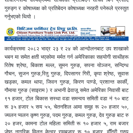
गुरुङ्ग र कोषाध्यक्ष को प्रतिबेदन कोषाध्यक्ष नरहरी पनेरूले प्रस्तुत
गर्नुभएको थियो ।
कार्यक्रममा २०८२ भाद्र २३ र २४ को आन्दोलनबाट उप शाखाको
भबन मा समेत क्षती भएकोमा मर्मत गर्न अमेरिकाका सहयोगी साथीहरू
रितेष श्रेष्ठ, बिकाश मल्ल, सुमन गुरुङ, सपना योञ्जन, सन्दिग्ध
गौचन, सुजन गुरुङ,रितु गुरुङ, दिपसागर गिरी, कृपा श्रेष्ठ, सुवास
खड्का, कमल थापा, जिवन गुरुङ, किरण पाण्डे, प्रशान्त कार्की,
गौमाया गुरुङ (साइराम ) र अभानी ढेवाजू समेत अमेरिका निवासी बाट
९१ हजार, टोल बिकास सस्था वडा समन्वय समिती वडा नं १० बाट
रू ३५ हजार ५ सय ५५, चेतनशिल आमा समुह रू २० हजार ५०,
ज्यलन प्यलन कृष्ण गुरुङ, पदम गुरुङ, कमल गुरुङ, देव गुरुङ बाट रु
२० हजर, कामना टोल महिला समिती रू १० हजार ५, राम बजार
जेष्ठ नागरिक मिलन केन्द्र रामबजार रू १० हजार, दौँतरी ग्रुप