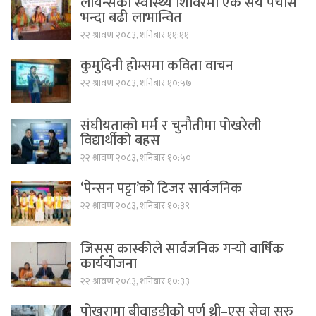
लायन्सको स्वास्थ्य शिविरमा एक सय पचास
भन्दा बढी लाभान्वित
२२ श्रावण २०८३, शनिबार ११:११
कुमुदिनी होम्समा कविता वाचन
२२ श्रावण २०८३, शनिबार १०:५७
संघीयताको मर्म र चुनौतीमा पोखरेली
विद्यार्थीको बहस
२२ श्रावण २०८३, शनिबार १०:५०
‘पेन्सन पट्टा’को टिजर सार्वजनिक
२२ श्रावण २०८३, शनिबार १०:३९
जिसस कास्कीले सार्वजनिक गर्‍यो वार्षिक
कार्ययोजना
२२ श्रावण २०८३, शनिबार १०:३३
पोखरामा बीवाइडीको पूर्ण थ्री–एस सेवा सुरु