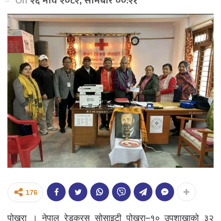
On
२६ माघ २०८२, सोमबार ००:२१
176
पोखरा । नेपाल रेडक्रस सोसाइटी पोखरा–१० उपशाखाको ३२