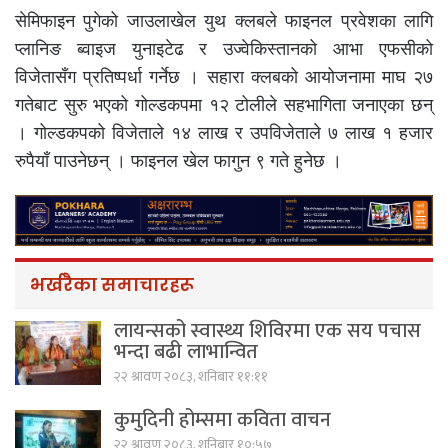
सेमिफाइन पुगेको जाउलाखेल युथ क्लबले फाइनल प्रवेशका लागि
प्लानिङ ब्वाइज युनाइटेढ र उज्वेकिस्तानको आभा एफसीको
विजेतासँग प्रतिष्पर्धा गर्नेछ । सहारा क्लबको आयोजनामा माघ २७
गतेबाट सुरु भएको गोल्डकपमा १२ टोलीले सहभागिता जनाएका छन्
। गोल्डकपको विजेताले १४ लाख र उपविजेताले ७ लाख १ हजार
रुपैयाँ पाउनेछन् । फाइनल खेल फागुन ९ गते हुनेछ ।
भर्खरैका समाचारहरू
लायन्सको स्वास्थ्य शिविरमा एक सय पचास
भन्दा बढी लाभान्वित
२२ श्रावण २०८३, शनिबार ११:११
कुमुदिनी होम्समा कविता वाचन
२२ श्रावण २०८३, शनिबार १०:५७