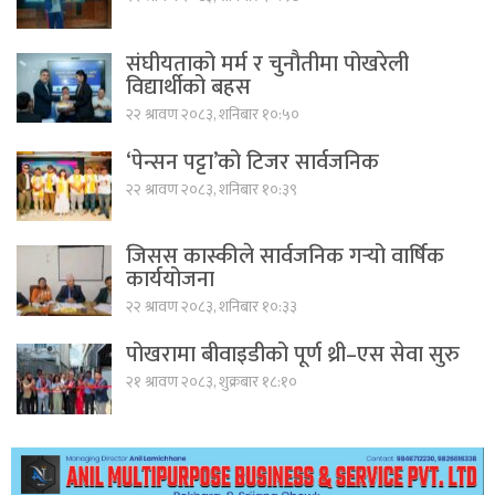
संघीयताको मर्म र चुनौतीमा पोखरेली
विद्यार्थीको बहस
२२ श्रावण २०८३, शनिबार १०:५०
‘पेन्सन पट्टा’को टिजर सार्वजनिक
२२ श्रावण २०८३, शनिबार १०:३९
जिसस कास्कीले सार्वजनिक गर्‍यो वार्षिक
कार्ययोजना
२२ श्रावण २०८३, शनिबार १०:३३
पोखरामा बीवाइडीको पूर्ण थ्री–एस सेवा सुरु
२१ श्रावण २०८३, शुक्रबार १८:१०