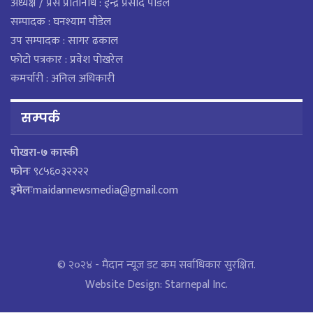
अध्यक्ष / प्रेस प्रतिनिधि : ईन्द्र प्रसाद पौडेल
सम्पादक : घनश्याम पौडेल
उप सम्पादक : सागर ढकाल
फोटो पत्रकार : प्रवेश पोखरेल
कमर्चारी : अनिल अधिकारी
सम्पर्क
पाेखरा-७ कास्की
फोनः
९८५६०३२२२२
इमेलः
maidannewsmedia@gmail.com
© २०२४ - मैदान न्यूज डट कम सर्वाधिकार सुरक्षित.
Website Design:
Starnepal Inc.