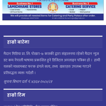
हाम्रो बारेमा
मैदान मिडिया प्रा. लि. पाेखरा-७ कास्की द्वारा संञ्चालनमा रहेको मैदान न्युज
डट कम नेपाली भाषामा प्रकाशित हुने डिजिटल अनलाइन पत्रिका हो । हामी
यसको माध्यमबाट फरक ढंगले सत्य, तथ्य खवरहरु उपलब्ध गराउने
प्रतिवद्धता व्यक्त गर्दछौं ।
सुचना बिभाग दर्ता नं. ४३६४-२०८०/८१
हाम्राे टिम