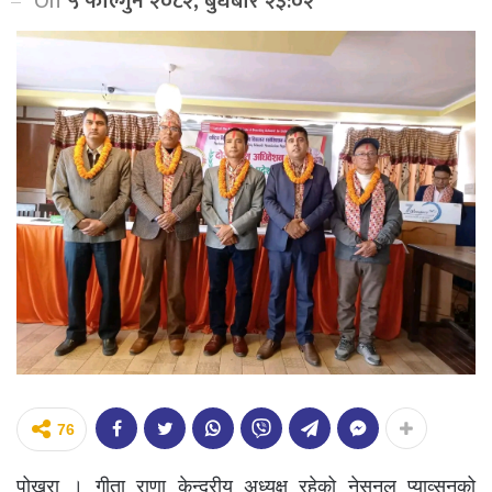
On
५ फाल्गुन २०८२, बुधबार २३:०२
76
पोखरा । गीता राणा केन्द्रीय अध्यक्ष रहेको नेसनल प्याव्सनको