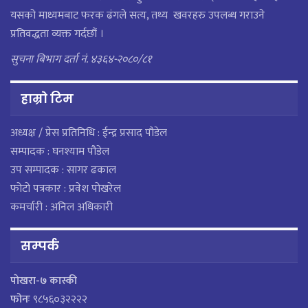
यसको माध्यमबाट फरक ढंगले सत्य, तथ्य खवरहरु उपलब्ध गराउने
प्रतिवद्धता व्यक्त गर्दछौं ।
सुचना बिभाग दर्ता नं. ४३६४-२०८०/८१
हाम्राे टिम
अध्यक्ष / प्रेस प्रतिनिधि : ईन्द्र प्रसाद पौडेल
सम्पादक : घनश्याम पौडेल
उप सम्पादक : सागर ढकाल
फोटो पत्रकार : प्रवेश पोखरेल
कमर्चारी : अनिल अधिकारी
सम्पर्क
पाेखरा-७ कास्की
फोनः
९८५६०३२२२२