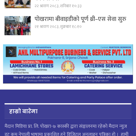
२२ श्रावण २०८३, शनिबार १०:३३
पोखरामा बीवाइडीको पूर्ण थ्री–एस सेवा सुरु
२१ श्रावण २०८३, शुक्रबार १८:१०
हाम्रो बारेमा
मैदान मिडिया प्रा. लि. पाेखरा-७ कास्की द्वारा संञ्चालनमा रहेको मैदान न्युज
डट कम नेपाली भाषामा प्रकाशित हुने डिजिटल अनलाइन पत्रिका हो । हामी