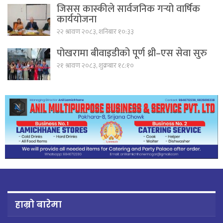
जिसस कास्कीले सार्वजनिक गर्‍यो वार्षिक
कार्ययोजना
२२ श्रावण २०८३, शनिबार १०:३३
पोखरामा बीवाइडीको पूर्ण थ्री–एस सेवा सुरु
२१ श्रावण २०८३, शुक्रबार १८:१०
हाम्रो बारेमा