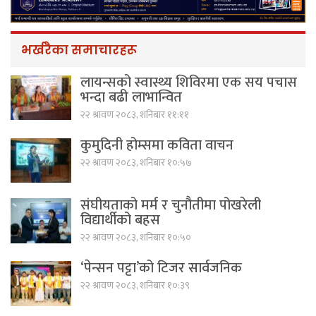
भर्खरैका समाचारहरू
लायन्सको स्वास्थ्य शिविरमा एक सय पचास
भन्दा बढी लाभान्वित
२२ श्रावण २०८३, शनिबार ११:११
कुमुदिनी होम्समा कविता वाचन
२२ श्रावण २०८३, शनिबार १०:५७
संघीयताको मर्म र चुनौतीमा पोखरेली
विद्यार्थीको बहस
२२ श्रावण २०८३, शनिबार १०:५०
‘पेन्सन पट्टा’को टिजर सार्वजनिक
२२ श्रावण २०८३, शनिबार १०:३९