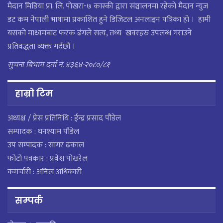
मैदान मिडिया प्रा. लि. पाेखरा-७ कास्की द्वारा संञ्चालनमा रहेको मैदान न्युज
डट कम नेपाली भाषामा प्रकाशित हुने डिजिटल अनलाइन पत्रिका हो । हामी
यसको माध्यमबाट फरक ढंगले सत्य, तथ्य खवरहरु उपलब्ध गराउने
प्रतिवद्धता व्यक्त गर्दछौं ।
सुचना बिभाग दर्ता नं. ४३६४-२०८०/८१
हाम्राे टिम
अध्यक्ष / प्रेस प्रतिनिधि : ईन्द्र प्रसाद पौडेल
सम्पादक : घनश्याम पौडेल
उप सम्पादक : सागर ढकाल
फोटो पत्रकार : प्रवेश पोखरेल
कमर्चारी : अनिल अधिकारी
सम्पर्क