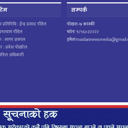
 टिम
सम्पर्क
ेस प्रतिनिधि : ईन्द्र प्रसाद पौडेल
पाेखरा-७ कास्की
घनश्याम पौडेल
फोनः
९८५६०३२२२२
क : सागर ढकाल
इमेलः
maidannewsmedia@gmail
र : प्रवेश पोखरेल
 अनिल अधिकारी