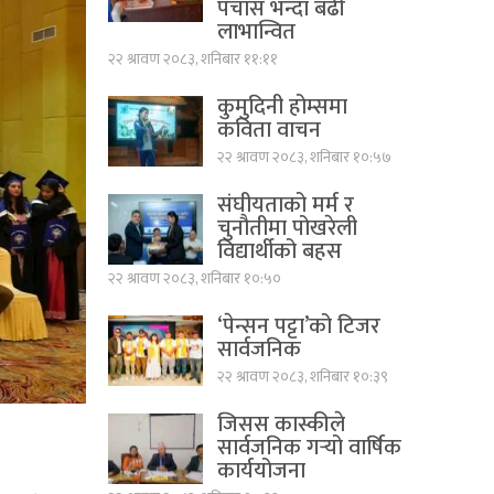
पचास भन्दा बढी
लाभान्वित
२२ श्रावण २०८३, शनिबार ११:११
कुमुदिनी होम्समा
कविता वाचन
२२ श्रावण २०८३, शनिबार १०:५७
संघीयताको मर्म र
चुनौतीमा पोखरेली
विद्यार्थीको बहस
२२ श्रावण २०८३, शनिबार १०:५०
‘पेन्सन पट्टा’को टिजर
सार्वजनिक
२२ श्रावण २०८३, शनिबार १०:३९
जिसस कास्कीले
सार्वजनिक गर्‍यो वार्षिक
कार्ययोजना