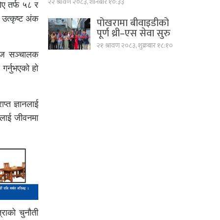
२२ श्रावण २०८३, शनिबार १०:३३
िए तर्फ ५८ र
उत्कृष्ट अंक
पोखरामा बीवाइडीको
पूर्ण थ्री–एस सेवा सुरु
२१ श्रावण २०८३, शुक्रबार १८:१०
कलेज सञ्चालक
गर्नुभएको हो
ाप्त ज्ञानलाई
यसलाई जीवनमा
्राको चुनौती