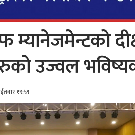
म्यानेजमेन्टको दीक्
्थीहरुको उज्वल भविष
आईतवार १९:५९