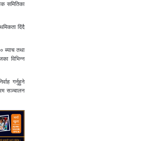
ालक समितिका
थमिकता दिंदै
२० ब्याच तथा
जका विभिन्न
वाह गर्नुहुने
क्रम सञ्चालन