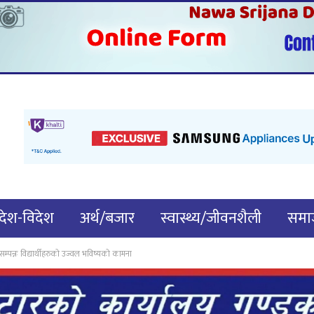
देश-विदेश
अर्थ/बजार
स्वास्थ्य/जीवनशैली
समाज
म्पन्नः विद्यार्थीहरुको उज्वल भविष्यको कामना