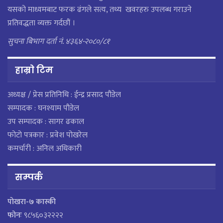
यसको माध्यमबाट फरक ढंगले सत्य, तथ्य खवरहरु उपलब्ध गराउने
प्रतिवद्धता व्यक्त गर्दछौं ।
सुचना बिभाग दर्ता नं. ४३६४-२०८०/८१
हाम्राे टिम
अध्यक्ष / प्रेस प्रतिनिधि : ईन्द्र प्रसाद पौडेल
सम्पादक : घनश्याम पौडेल
उप सम्पादक : सागर ढकाल
फोटो पत्रकार : प्रवेश पोखरेल
कमर्चारी : अनिल अधिकारी
सम्पर्क
पाेखरा-७ कास्की
फोनः
९८५६०३२२२२