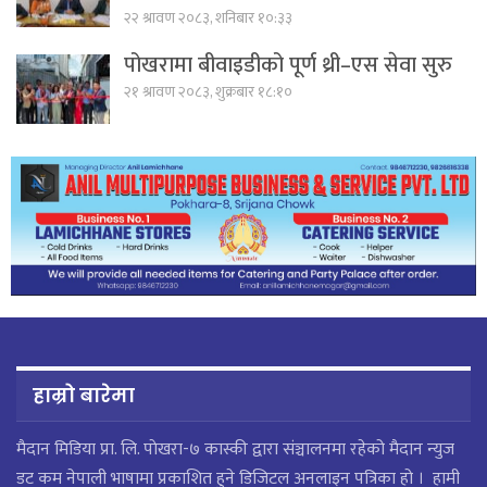
२२ श्रावण २०८३, शनिबार १०:३३
पोखरामा बीवाइडीको पूर्ण थ्री–एस सेवा सुरु
२१ श्रावण २०८३, शुक्रबार १८:१०
हाम्रो बारेमा
मैदान मिडिया प्रा. लि. पाेखरा-७ कास्की द्वारा संञ्चालनमा रहेको मैदान न्युज
डट कम नेपाली भाषामा प्रकाशित हुने डिजिटल अनलाइन पत्रिका हो । हामी