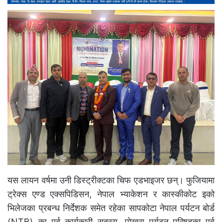
यस लायन वर्षमा उनी डिस्ट्रीक्टका चिफ एडभाइजर छन्। फुजियामा
ट्रेक्स एण्ड एक्सपिडिसन, नेपाल भ्याकेशन र कास्कीकोट इको
भिलेजका प्रबन्ध निर्देशक समेत रहेका सापकोटा नेपाल पर्यटन बोर्ड
(NTB) का पूर्व कार्यकारी सदस्य, पोखरा पर्यटन परिषद्का पूर्व