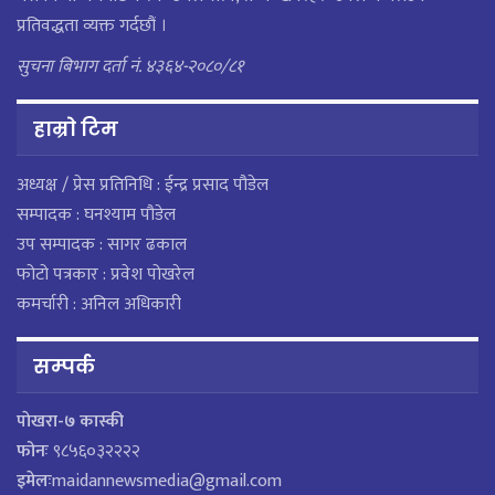
प्रतिवद्धता व्यक्त गर्दछौं ।
सुचना बिभाग दर्ता नं. ४३६४-२०८०/८१
हाम्राे टिम
अध्यक्ष / प्रेस प्रतिनिधि : ईन्द्र प्रसाद पौडेल
सम्पादक : घनश्याम पौडेल
उप सम्पादक : सागर ढकाल
फोटो पत्रकार : प्रवेश पोखरेल
कमर्चारी : अनिल अधिकारी
सम्पर्क
पाेखरा-७ कास्की
फोनः
९८५६०३२२२२
इमेलः
maidannewsmedia@gmail.com