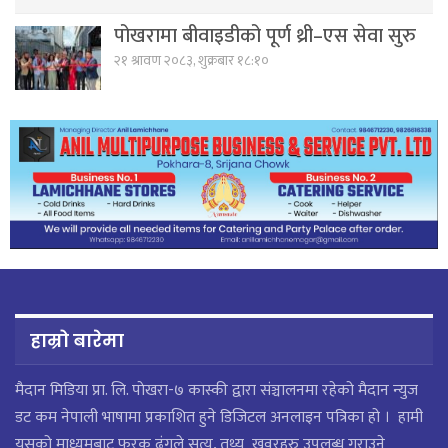
पोखरामा बीवाइडीको पूर्ण थ्री–एस सेवा सुरु
२१ श्रावण २०८३, शुक्रबार १८:१०
हाम्रो बारेमा
मैदान मिडिया प्रा. लि. पाेखरा-७ कास्की द्वारा संञ्चालनमा रहेको मैदान न्युज
डट कम नेपाली भाषामा प्रकाशित हुने डिजिटल अनलाइन पत्रिका हो । हामी
यसको माध्यमबाट फरक ढंगले सत्य, तथ्य खवरहरु उपलब्ध गराउने