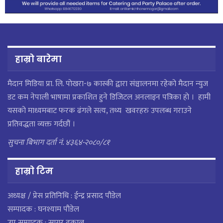
हाम्रो बारेमा
मैदान मिडिया प्रा. लि. पाेखरा-७ कास्की द्वारा संञ्चालनमा रहेको मैदान न्युज
डट कम नेपाली भाषामा प्रकाशित हुने डिजिटल अनलाइन पत्रिका हो । हामी
यसको माध्यमबाट फरक ढंगले सत्य, तथ्य खवरहरु उपलब्ध गराउने
प्रतिवद्धता व्यक्त गर्दछौं ।
सुचना बिभाग दर्ता नं. ४३६४-२०८०/८१
हाम्राे टिम
अध्यक्ष / प्रेस प्रतिनिधि : ईन्द्र प्रसाद पौडेल
सम्पादक : घनश्याम पौडेल
उप सम्पादक : सागर ढकाल