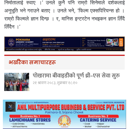
निर्मातालाई रुवाए ।’ उनले कुनै पनि राम्रो सिनेमाले दर्शकलाई
अनुभूति भने गराउने बताए । उनले भने, ‘फिल्म एक्सपिरियन्स हो ।
राम्रो फिल्मले ज्ञान दिन्छ । र, मानिस इन्टरटेन नभइकन ज्ञान लिँदै
लिँदैन ।’
भर्खरैका समाचारहरू
पोखरामा बीवाइडीको पूर्ण थ्री–एस सेवा सुरु
२१ श्रावण २०८३, शुक्रबार १८:१०