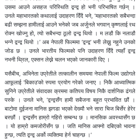
उसमा आउने असहज परिस्थिति द्वन्द्व हो भनी परिभाषित गर्छन् ।
उनले महाभारतको कथालाई उदाहरण दिँदै भने, ‘महाभारतको सबैभन्दा
बढी सम्झना हामीलाई आउने भनेको जब अर्जुनले भगवान् कृष्णलाई रथ
रोक्न खोज्नु हो, त्यो सबैभन्दा ठूलो द्वन्द्व थियो । म लडौ कि नलाडौ
भन्ने द्वन्द्व थियो ।’ अब नेपाली फिल्ममा ‘द्वन्द्व’ भनी लेख्नु नहुने उनको
जोड छ । उनले भारतीय फिल्मको पनि उदाहरण दिँदै त्यहाँ द्वन्द्व
नभनी थ्रिल, एक्सन लेख्ने चलन भएको जानकारी दिए ।
यसैबीच, अभिनेता उप्रेतीले तत्कालीन समयमा नेपाली फिल्म उद्योगले
आफूलाई ‘बिकाउ’को रुपमा प्रयोग गरेको जनाए । निकै आध्यात्मिक
सुनिने उप्रेतीले संवादका क्रममा कतिपय विषय निकै दार्शनिक ढंगले
पस्के । उनले भने, ‘द्वन्द्वसँग हामी सबैजना बहुत प्रभावित छौं ।
बाटोमा दुईजना मानिस झगडा भएको देख्यौ भने सारा चिज बिर्सेर हेरेर
बस्छौं । द्वन्द्वसँग हाम्रो गहिरो सम्बन्ध छ । मानसिक अवस्थासँग छ
। यो हाम्रो कमजोरीसँग छ । जति मानिस आफ्नो दबिएको भावना
हुन्छ, त्यति द्वन्द्व अर्को व्यक्तिमा हेर्न चाहन्छ ।’