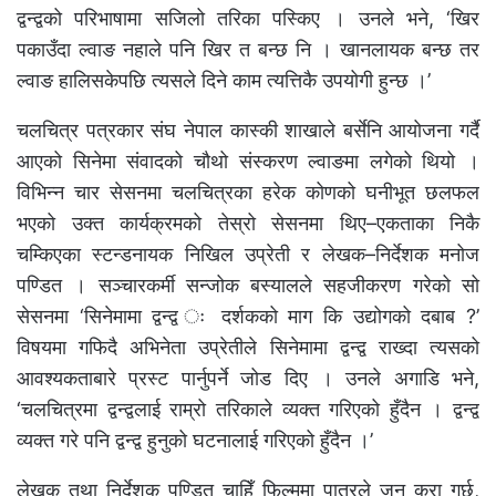
द्वन्द्वको परिभाषामा सजिलो तरिका पस्किए । उनले भने, ‘खिर
पकाउँदा ल्वाङ नहाले पनि खिर त बन्छ नि । खानलायक बन्छ तर
ल्वाङ हालिसकेपछि त्यसले दिने काम त्यत्तिकै उपयोगी हुन्छ ।’
चलचित्र पत्रकार संघ नेपाल कास्की शाखाले बर्सेनि आयोजना गर्दै
आएको सिनेमा संवादको चौथो संस्करण ल्वाङमा लगेको थियो ।
विभिन्न चार सेसनमा चलचित्रका हरेक कोणको घनीभूत छलफल
भएको उक्त कार्यक्रमको तेस्रो सेसनमा थिए–एकताका निकै
चम्किएका स्टन्डनायक निखिल उप्रेती र लेखक–निर्देशक मनोज
पण्डित । सञ्चारकर्मी सन्जोक बस्यालले सहजीकरण गरेको सो
सेसनमा ‘सिनेमामा द्वन्द्व ः दर्शकको माग कि उद्योगको दबाब ?’
विषयमा गफिदै अभिनेता उप्रेतीले सिनेमामा द्वन्द्व राख्दा त्यसको
आवश्यकताबारे प्रस्ट पार्नुपर्ने जोड दिए । उनले अगाडि भने,
‘चलचित्रमा द्वन्द्वलाई राम्रो तरिकाले व्यक्त गरिएको हुँदैन । द्वन्द्व
व्यक्त गरे पनि द्वन्द्व हुनुको घटनालाई गरिएको हुँदैन ।’
लेखक तथा निर्देशक पण्डित चाहिँ फिल्ममा पात्रले जुन कुरा गर्छ,