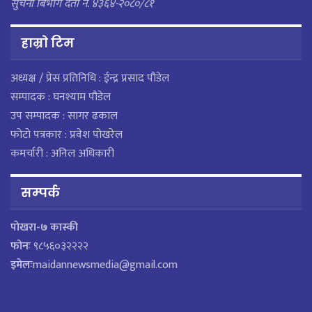
सुचना बिभाग दर्ता नं. ४३६४-२०८०/८१
हाम्राे टिम
अध्यक्ष / प्रेस प्रतिनिधि : ईन्द्र प्रसाद पौडेल
सम्पादक : घनश्याम पौडेल
उप सम्पादक : सागर ढकाल
फोटो पत्रकार : प्रवेश पोखरेल
कमर्चारी : अनिल अधिकारी
सम्पर्क
पाेखरा-७ कास्की
फोनः
९८५६०३२२२२
इमेलः
maidannewsmedia@gmail.com