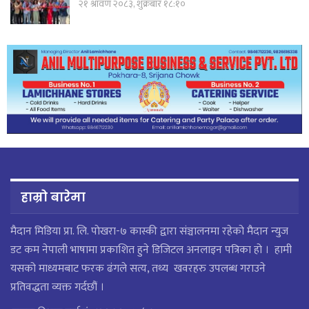
२१ श्रावण २०८३, शुक्रबार १८:१०
हाम्रो बारेमा
मैदान मिडिया प्रा. लि. पाेखरा-७ कास्की द्वारा संञ्चालनमा रहेको मैदान न्युज
डट कम नेपाली भाषामा प्रकाशित हुने डिजिटल अनलाइन पत्रिका हो । हामी
यसको माध्यमबाट फरक ढंगले सत्य, तथ्य खवरहरु उपलब्ध गराउने
प्रतिवद्धता व्यक्त गर्दछौं ।