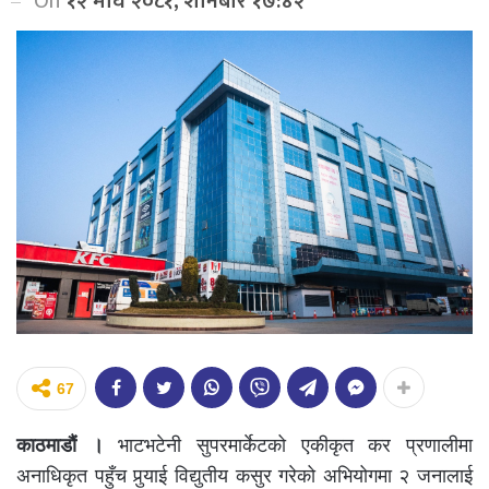
On
१२ माघ २०८१, शनिबार १७:४२
67
काठमाडौं ।
भाटभटेनी सुपरमार्केटको एकीकृत कर प्रणालीमा
अनाधिकृत पहुँच पुर्‍याई विद्युतीय कसुर गरेको अभियोगमा २ जनालाई