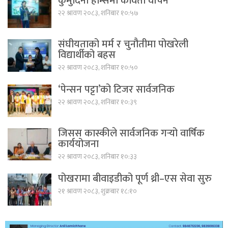
कुमुदिनी होम्समा कविता वाचन
२२ श्रावण २०८३, शनिबार १०:५७
संघीयताको मर्म र चुनौतीमा पोखरेली
विद्यार्थीको बहस
२२ श्रावण २०८३, शनिबार १०:५०
‘पेन्सन पट्टा’को टिजर सार्वजनिक
२२ श्रावण २०८३, शनिबार १०:३९
जिसस कास्कीले सार्वजनिक गर्‍यो वार्षिक
कार्ययोजना
२२ श्रावण २०८३, शनिबार १०:३३
पोखरामा बीवाइडीको पूर्ण थ्री–एस सेवा सुरु
२१ श्रावण २०८३, शुक्रबार १८:१०