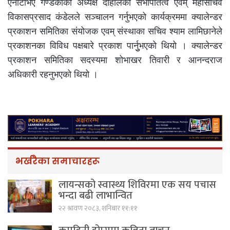
एनटिभिए गण्डकीका अध्यक्ष दाहालको सभापतित्व एवम् महासचिव
विकासप्रसाद कंडेलले सञ्चालन गर्नुभएको कार्यक्रममा क्यालेन्डर
प्रकाशन समितिका संयोजक एवम् संस्थाका सचिव श्याम लामिछानेले
प्रकाशनका विविध पक्षबारे प्रकाश पार्नुुभएको थियो । क्यालेन्डर
प्रकाशन समितिका सदस्यमा शोभाखर तिवारी र आनन्दराज
अधिकारी रहनुभएको थियो ।
भर्खरैका समाचारहरू
लायन्सको स्वास्थ्य शिविरमा एक सय पचास
भन्दा बढी लाभान्वित
२२ श्रावण २०८३, शनिबार ११:११