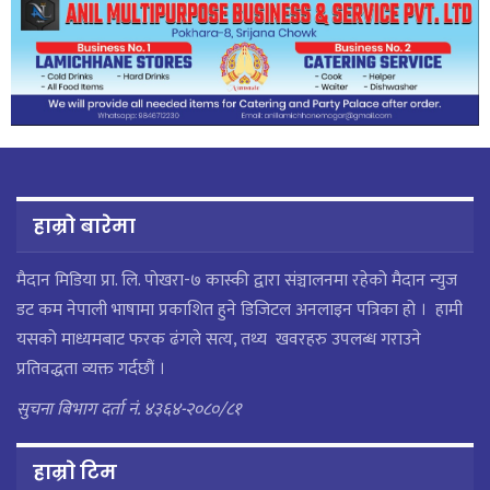
हाम्रो बारेमा
मैदान मिडिया प्रा. लि. पाेखरा-७ कास्की द्वारा संञ्चालनमा रहेको मैदान न्युज
डट कम नेपाली भाषामा प्रकाशित हुने डिजिटल अनलाइन पत्रिका हो । हामी
यसको माध्यमबाट फरक ढंगले सत्य, तथ्य खवरहरु उपलब्ध गराउने
प्रतिवद्धता व्यक्त गर्दछौं ।
सुचना बिभाग दर्ता नं. ४३६४-२०८०/८१
हाम्राे टिम