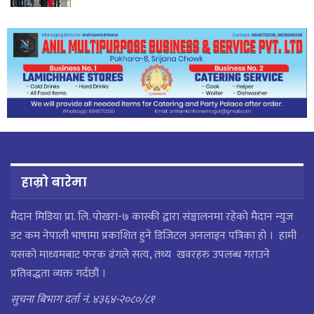
हाम्रो बारेमा
मैदान मिडिया प्रा. लि. पाेखरा-७ कास्की द्वारा संञ्चालनमा रहेको मैदान न्युज
डट कम नेपाली भाषामा प्रकाशित हुने डिजिटल अनलाइन पत्रिका हो । हामी
यसको माध्यमबाट फरक ढंगले सत्य, तथ्य खवरहरु उपलब्ध गराउने
प्रतिवद्धता व्यक्त गर्दछौं ।
सुचना बिभाग दर्ता नं. ४३६४-२०८०/८१