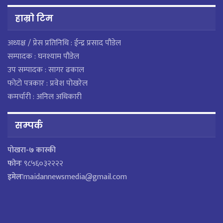
हाम्राे टिम
अध्यक्ष / प्रेस प्रतिनिधि : ईन्द्र प्रसाद पौडेल
सम्पादक : घनश्याम पौडेल
उप सम्पादक : सागर ढकाल
फोटो पत्रकार : प्रवेश पोखरेल
कमर्चारी : अनिल अधिकारी
सम्पर्क
पाेखरा-७ कास्की
फोनः
९८५६०३२२२२
इमेलः
maidannewsmedia@gmail.com