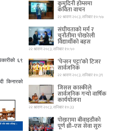
कुमुदिनी होम्समा
कविता वाचन
२२ श्रावण २०८३, शनिबार १०:५७
संघीयताको मर्म र
चुनौतीमा पोखरेली
विद्यार्थीको बहस
२२ श्रावण २०८३, शनिबार १०:५०
‘पेन्सन पट्टा’को टिजर
धिकारीको ६९
सार्वजनिक
२२ श्रावण २०८३, शनिबार १०:३९
दी किनारको
जिसस कास्कीले
सार्वजनिक गर्‍यो वार्षिक
कार्ययोजना
२२ श्रावण २०८३, शनिबार १०:३३
पोखरामा बीवाइडीको
पूर्ण थ्री–एस सेवा सुरु