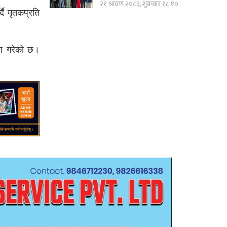
२१ श्रावण २०८३, शुक्रबार १८:१०
ै मृतकप्रति
्पण गरेको छ।