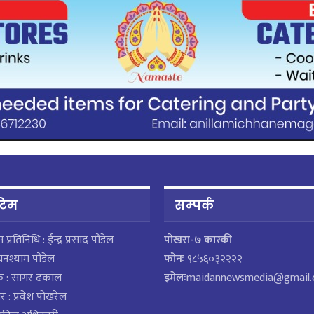
 टिम
सम्पर्क
ेस प्रतिनिधि : ईन्द्र प्रसाद पौडेल
पाेखरा-७ कास्की
घनश्याम पौडेल
फोनः
९८५६०३२२२२
क : सागर ढकाल
इमेलः
maidannewsmedia@gmail
र : प्रवेश पोखरेल