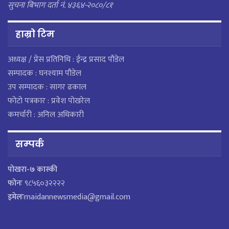
सुचना बिभाग दर्ता नं. ४३६४-२०८०/८१
हाम्राे टिम
अध्यक्ष / प्रेस प्रतिनिधि : ईन्द्र प्रसाद पौडेल
सम्पादक : घनश्याम पौडेल
उप सम्पादक : सागर ढकाल
फोटो पत्रकार : प्रवेश पोखरेल
कमर्चारी : अनिल अधिकारी
सम्पर्क
पाेखरा-७ कास्की
फोनः
९८५६०३२२२२
इमेलः
maidannewsmedia@gmail.com