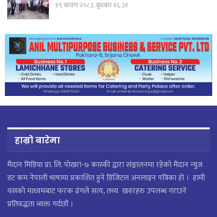
१९ श्रावण २०८३, बुधबार १६:३१
हाम्रो बारेमा
मैदान मिडिया प्रा. लि. पाेखरा-७ कास्की द्वारा संञ्चालनमा रहेको मैदान न्युज
डट कम नेपाली भाषामा प्रकाशित हुने डिजिटल अनलाइन पत्रिका हो । हामी
यसको माध्यमबाट फरक ढंगले सत्य, तथ्य खवरहरु उपलब्ध गराउने
प्रतिवद्धता व्यक्त गर्दछौं ।