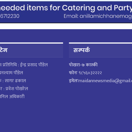
 टिम
सम्पर्क
ेस प्रतिनिधि : ईन्द्र प्रसाद पौडेल
पाेखरा-७ कास्की
घनश्याम पौडेल
फोनः
९८५६०३२२२२
क : सागर ढकाल
इमेलः
maidannewsmedia@gmail
र : प्रवेश पोखरेल
 अनिल अधिकारी