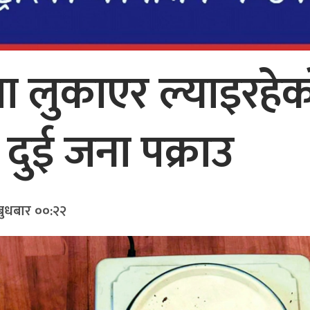
ा लुकाएर ल्याइरहेक
दुई जना पक्राउ
बुधबार ००:२२