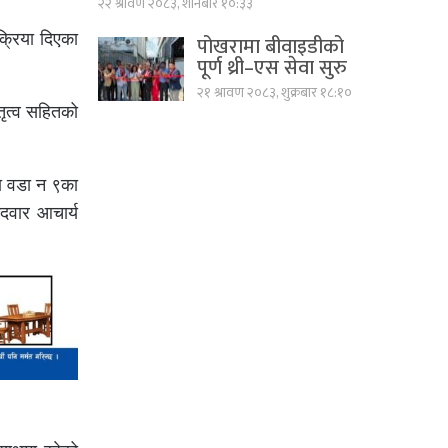
२२ श्रावण २०८३, शनिबार १०:३३
क्रिया दिएका
पोखरामा बीवाइडीको
पूर्ण थ्री–एस सेवा सुरु
२१ श्रावण २०८३, शुक्रबार १८:१०
ेतृत्व सहितको
का वडा न ९का
ेदवार आचार्य