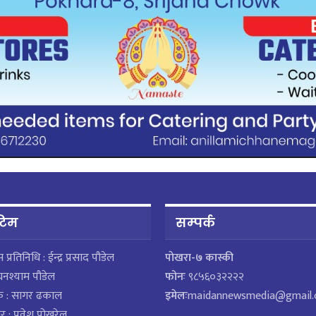
 टिम
सम्पर्क
ेस प्रतिनिधि : ईन्द्र प्रसाद पौडेल
पाेखरा-७ कास्की
घनश्याम पौडेल
फोनः
९८५६०३२२२२
क : सागर ढकाल
इमेलः
maidannewsmedia@gmail
र : प्रवेश पोखरेल