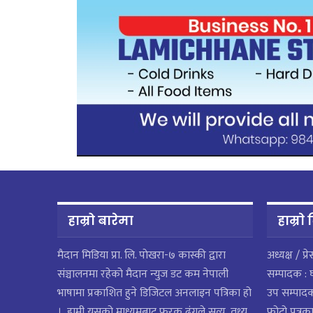
हाम्रो बारेमा
हाम्राे
मैदान मिडिया प्रा. लि. पाेखरा-७ कास्की द्वारा
अध्यक्ष / प्र
संञ्चालनमा रहेको मैदान न्युज डट कम नेपाली
सम्पादक : 
भाषामा प्रकाशित हुने डिजिटल अनलाइन पत्रिका हो
उप सम्पाद
। हामी यसको माध्यमबाट फरक ढंगले सत्य, तथ्य
फोटो पत्रका