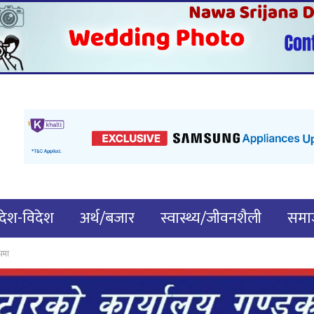
देश-विदेश
अर्थ/बजार
स्वास्थ्य/जीवनशैली
समाज
ाझमा