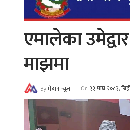
एमालेका उमेद्व
माझमा
On
२२ माघ २०८२, बिह
By
मैदान न्यूज