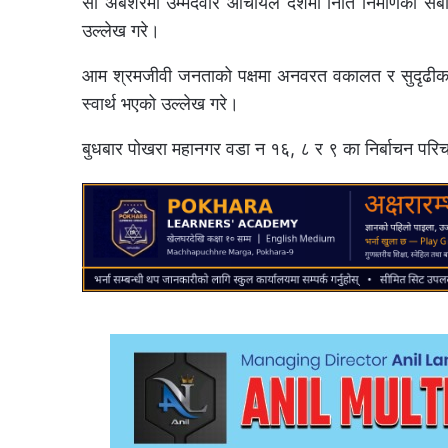
सो अबशरमा उम्मेदवार आचार्यले देशमा निति निर्माणका सबा
उल्लेख गरे।
आम श्रमजीवी जनताको पक्षमा अनवरत वकालत र सुदृढीकरणमा
स्वार्थ भएको उल्लेख गरे।
बुधबार पोखरा महानगर वडा न १६, ८ र ९ का निर्बाचन पर