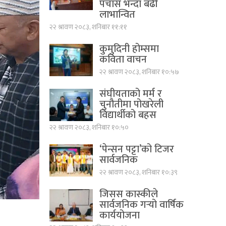
पचास भन्दा बढी
लाभान्वित
२२ श्रावण २०८३, शनिबार ११:११
कुमुदिनी होम्समा
कविता वाचन
२२ श्रावण २०८३, शनिबार १०:५७
संघीयताको मर्म र
चुनौतीमा पोखरेली
विद्यार्थीको बहस
२२ श्रावण २०८३, शनिबार १०:५०
‘पेन्सन पट्टा’को टिजर
सार्वजनिक
२२ श्रावण २०८३, शनिबार १०:३९
जिसस कास्कीले
सार्वजनिक गर्‍यो वार्षिक
कार्ययोजना