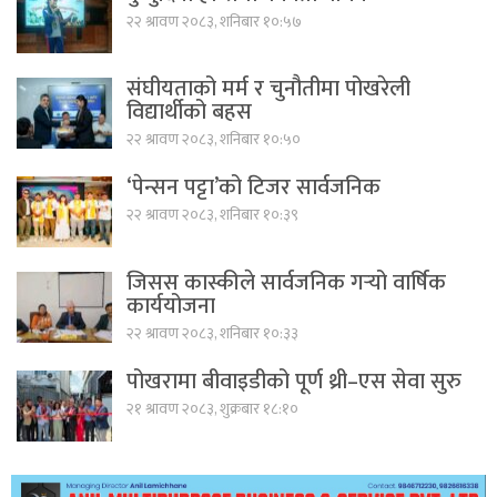
२२ श्रावण २०८३, शनिबार १०:५७
संघीयताको मर्म र चुनौतीमा पोखरेली
विद्यार्थीको बहस
२२ श्रावण २०८३, शनिबार १०:५०
‘पेन्सन पट्टा’को टिजर सार्वजनिक
२२ श्रावण २०८३, शनिबार १०:३९
जिसस कास्कीले सार्वजनिक गर्‍यो वार्षिक
कार्ययोजना
२२ श्रावण २०८३, शनिबार १०:३३
पोखरामा बीवाइडीको पूर्ण थ्री–एस सेवा सुरु
२१ श्रावण २०८३, शुक्रबार १८:१०