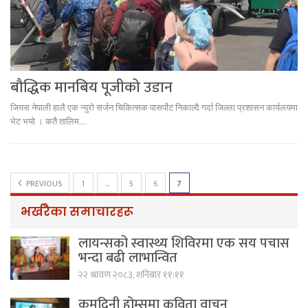
बौद्धिक मानबिय पूजीको उडान
जियस नेपाली हालै एक न्युरो सर्जन चिकित्सक पासर्पोट निकाल्दै गर्दा जिल्ला प्रशासन कार्यलयमा
भेट भयो । कतै तालिम…
PREVIOUS
1
…
5
6
7
भर्खरैका समाचारहरू
लायन्सको स्वास्थ्य शिविरमा एक सय पचास
भन्दा बढी लाभान्वित
२२ श्रावण २०८३, शनिबार ११:११
कुमुदिनी होम्समा कविता वाचन