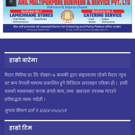
हाम्रो बारेमा
मैदान मिडिया प्रा. लि. पाेखरा-७ कास्की द्वारा संञ्चालनमा रहेको मैदान न्युज
डट कम नेपाली भाषामा प्रकाशित हुने डिजिटल अनलाइन पत्रिका हो । हामी
यसको माध्यमबाट फरक ढंगले सत्य, तथ्य खवरहरु उपलब्ध गराउने
प्रतिवद्धता व्यक्त गर्दछौं ।
सुचना बिभाग दर्ता नं. ४३६४-२०८०/८१
हाम्राे टिम