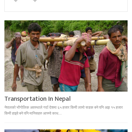
Transportation In Nepal
नेपालको भौगोलिक अवस्थाले गर्दा देशमा ६५ हजार किमी लामो सडक बने पनि अझ १५ हजार
किमी हाइवे बने पनि मानिसहरु आफ्नो काध…