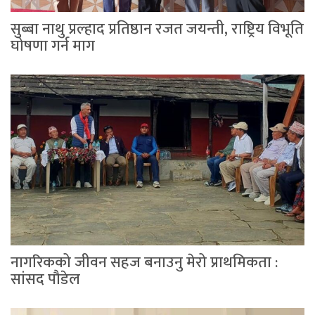
सुब्बा नाथु प्रल्हाद प्रतिष्ठान रजत जयन्ती, राष्ट्रिय विभूति
घोषणा गर्न माग
नागरिकको जीवन सहज बनाउनु मेरो प्राथमिकता :
सांसद पौडेल