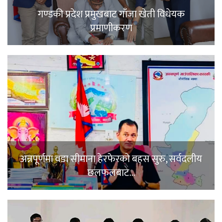
गण्डकी प्रदेश प्रमुखबाट गाँजा खेती विधेयक
प्रमाणीकरण
अन्नपूर्णमा वडा सीमाना हेरफेरको बहस सुरु, सर्वदलीय
छलफलबाट…