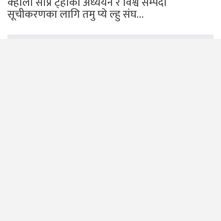
क्होला सोँप्रे ट्होको अध्ययन र विश्व सम्पदा
सूचीकरणका लागि तमु प्ये ल्हु संघ…
क्व्होलासोंथरमा तमु प्ये ल्हु संघ हङकङको भ्रमण, विश्व
सम्पदामा सूचीकृत गर्न माग